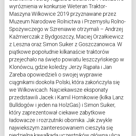
wyróznienia w konkursie Weteran Traktor-
Maszyna Wilkowice 2019 przyznawane przez
Muzeum Narodowe Rolnictwa i Przemysłu Rolno-
Spożywczego w Szreniawie otrzymali – Andrzej
Kaźmierczak z Bydgoszczy, Maciej Orzałkiewicz
z Leszna oraz Simon Suiker z Goszczanowca. W
piątkowe popołudnie kilkanaście traktorów
przejechało na święto powiatu leszczyńskiego w
Klonówcu, gdzie koledzy Jerzy Rąpała i Jan
Zareba opowiedzieli o swojej wyprawie
ciągnikami dookoła Polski, która zakończyła się
we Wilkowicach. Najciekawsze eksponaty
przedstawili Jacek i Kamil Hornikowie (kilka Lanz
Bulldogów i jeden na HolzGas) i Simon Suiker,
który zaprezentował ciekawe zabytkowe
ładowacze i rozrzutniki obornika. Jak zwykle
najwiekszym zainteresowaniem cieszyła się
niedzielna kawalkada uczestników główna ulicą