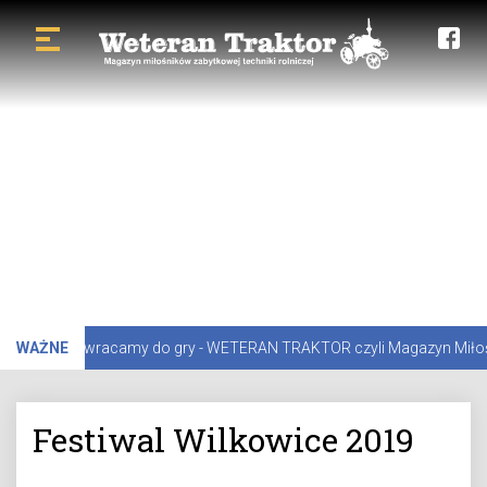
 przerwie wracamy do gry - WETERAN TRAKTOR czyli Magazyn Miłośników
WAŻNE
Festiwal Wilkowice 2019