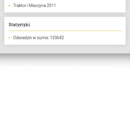
Traktor i Maszyna 2011
Statystyki
Odwiedzin w sumie: 133642
W najnowszym numerze
Jak dbać o ciągniki
Nowości w ciechanowieckim muzeum
Ciągnik bez kierowcy
Znaleziony w krzakach
Auto-Muzeum Peda