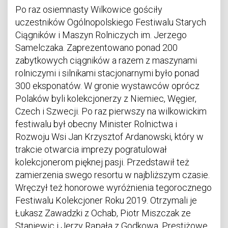
Po raz osiemnasty Wilkowice gościły
uczestników Ogólnopolskiego Festiwalu Starych
Ciągników i Maszyn Rolniczych im. Jerzego
Samelczaka. Zaprezentowano ponad 200
zabytkowych ciągników a razem z maszynami
rolniczymi i silnikami stacjonarnymi było ponad
300 eksponatów. W gronie wystawców oprócz
Polaków byli kolekcjonerzy z Niemiec, Węgier,
Czech i Szwecji. Po raz pierwszy na wilkowickim
festiwalu był obecny Minister Rolnictwa i
Rozwoju Wsi Jan Krzysztof Ardanowski, który w
trakcie otwarcia imprezy pogratulował
kolekcjonerom pięknej pasji. Przedstawił też
zamierzenia swego resortu w najbliższym czasie.
Wręczył też honorowe wyróżnienia tegorocznego
Festiwalu Kolekcjoner Roku 2019. Otrzymali je
Łukasz Zawadzki z Ochab, Piotr Miszczak ze
Staniewic i Jerzy Rąpała z Godkowa. Prestiżowe