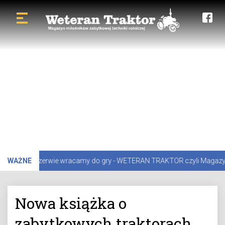
uższej przerwie wracamy do gry - WETERAN TRAKTOR czyli Magazyn Miło
WAŻNE
Nowa książka o
zabytkowych traktorach