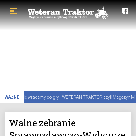
zej przerwie wracamy do gry - WETERAN TRAKTOR czyli Magazyn Miłośni
WAŻNE
Walne zebranie
Sprawozdawczo-Wyborcze