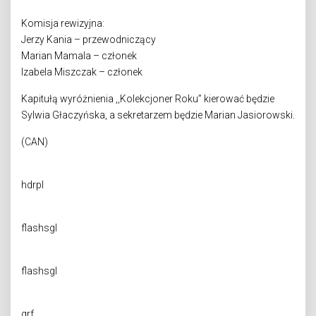
Komisja rewizyjna:
Jerzy Kania – przewodniczący
Marian Mamala – członek
Izabela Miszczak – członek
Kapitułą wyróżnienia ,,Kolekcjoner Roku” kierować będzie
Sylwia Głaczyńska, a sekretarzem będzie Marian Jasiorowski.
(CAN)
hdrpl
flashsgl
flashsgl
qrf