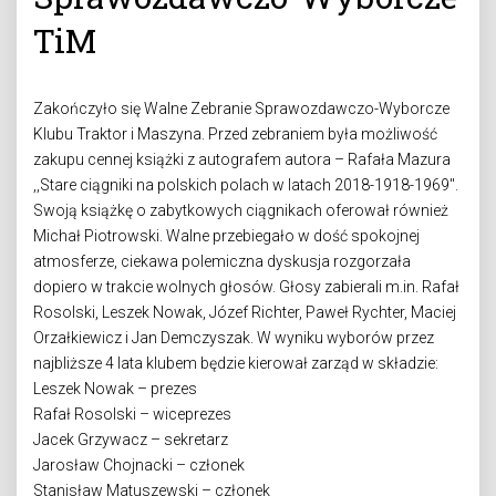
TiM
Zakończyło się Walne Zebranie Sprawozdawczo-Wyborcze
Klubu Traktor i Maszyna. Przed zebraniem była możliwość
zakupu cennej książki z autografem autora – Rafała Mazura
,,Stare ciągniki na polskich polach w latach 2018-1918-1969″.
Swoją książkę o zabytkowych ciągnikach oferował również
Michał Piotrowski. Walne przebiegało w dość spokojnej
atmosferze, ciekawa polemiczna dyskusja rozgorzała
dopiero w trakcie wolnych głosów. Głosy zabierali m.in. Rafał
Rosolski, Leszek Nowak, Józef Richter, Paweł Rychter, Maciej
Orzałkiewicz i Jan Demczyszak. W wyniku wyborów przez
najbliższe 4 lata klubem będzie kierował zarząd w składzie:
Leszek Nowak – prezes
Rafał Rosolski – wiceprezes
Jacek Grzywacz – sekretarz
Jarosław Chojnacki – członek
Stanisław Matuszewski – członek